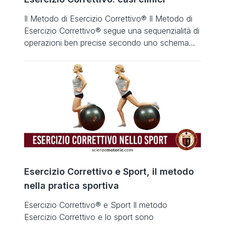
Il Metodo di Esercizio Correttivo® Il Metodo di
Esercizio Correttivo® segue una sequenzialità di
operazioni ben precise secondo uno schema
scientifico e codificato. Le operazioni di
intervento possono essere riassunte in un
diagramma di flusso che ne identifica gli aspetti
chiave. Esercizio Correttivo Fase di analisi: test
statici e dinamici di Esercizio Correttivo® Analisi
statica […]
Esercizio Correttivo e Sport, il metodo
nella pratica sportiva
Esercizio Correttivo® e Sport Il metodo
Esercizio Correttivo e lo sport sono