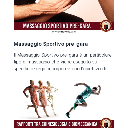
Contratture Stress e ansia Affaticamento Post-
Gara Ipofunzionalità muscolare: dovuto ad un
carico superiore alla forma prestativa e di
possibilità biochimiche […]
Massaggio Sportivo pre-gara
Il Massaggio Sportivo pre-gara è un particolare
tipo di massaggio che viene eseguito su
specifiche regioni corporee con l’obiettivo di
migliorare la performance sportiva, ridurre i
tempi di recupero dopo l’attività e prevenire gli
infortuni. Obiettivo del Massaggio Sportivo Pre-
Gara Aumento della portata circolatoria
Aumento dell’elasticità dei tessuti Attivazione dei
fusi neuromuscolari Miglioramento della
propriocezione […]