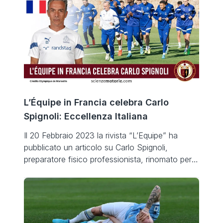
L’Équipe in Francia celebra Carlo
Spignoli: Eccellenza Italiana
Il 20 Febbraio 2023 la rivista “L’Equipe” ha
pubblicato un articolo su Carlo Spignoli,
preparatore fisico professionista, rinomato per
la massima professionalità nel settore del calcio.
Onore e merito a Carlo Spignoli. Carlo Spignoli è
oggi in forze presso l’Olympique de Marseille,
che al momento sta disputando un campionato
da record al vertice della classifica, […]