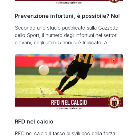
Prevenzione infortuni, è possibile? No!
Secondo uno studio pubblicato sulla Gazzetta
dello Sport, il numero degli infortuni nei settori
giovani, negli ultimi 5 anni si è triplicato. A
determinare questo aumento pare siano i sistemi
di allenamento sempre più innovativi, l’uso di
strategie avanzate e mezzi come bosuball,
tappeti instabili e trampolini utilizzati per emulare
le categorie professionistiche italiane, ma […]
RFD nel calcio
RFD nel calcio Il tasso di sviluppo della forza