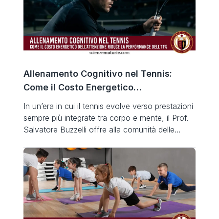
Allenamento Cognitivo nel Tennis:
Come il Costo Energetico
dell’Attenzione Riduce la Performance
In un’era in cui il tennis evolve verso prestazioni
dell’11%
sempre più integrate tra corpo e mente, il Prof.
Salvatore Buzzelli offre alla comunità delle
scienze motorie un’opera destinata a cambiare
prospettiva: Allenamento Cognitivo nel Tennis:
Come il Costo Energetico dell’Attenzione Riduce
la Performance dell’11%. Il volume, pubblicato a
marzo 2026 nella collana Scienze Motorie
Tennis […]