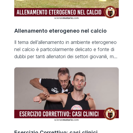
Allenamento eterogeneo nel calcio
Il tema dell’allenamento in ambiente eterogeneo
nel calcio è particolarmente delicato e fonte di
dubbi per tanti allenatori dei settori giovanili, ma
ancora poco dibattuto. Scopo del presente
articolo sarà quindi di valutare le variabili e
proporre alcune metodiche per affrontare le
difficoltà. I tecnici di calcio che operano nei
settori giovanili di società dilettantistiche […]
Esercizio Correttivo: casi clinici