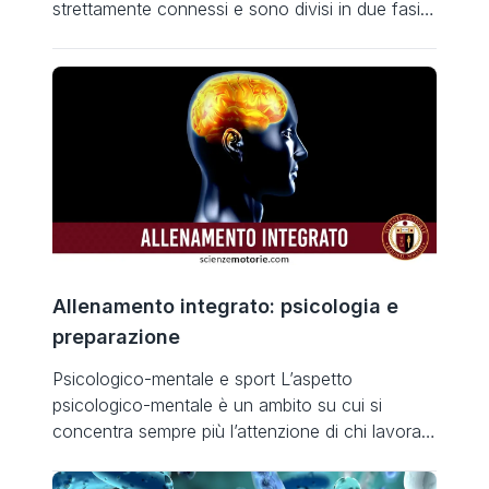
strettamente connessi e sono divisi in due fasi
principali: di riequilibrio e di integrazione. Fase di
riequilibrio Prevede tre tecniche: Inibitorie: auto-
rilassamento mio-fasciale Di mobilizzazione:
mobilità articolare, stretching statico, dinamico,
PNF Di attivazione muscolare: rinforzo
muscolare Fase di integrazione Tecniche
d’integrazione: movimenti dinamici […]
Allenamento integrato: psicologia e
preparazione
Psicologico-mentale e sport L’aspetto
psicologico-mentale è un ambito su cui si
concentra sempre più l’attenzione di chi lavora
con sportivi. Partendo dal presupposto che i
migliori atleti presentano spesso motivazioni