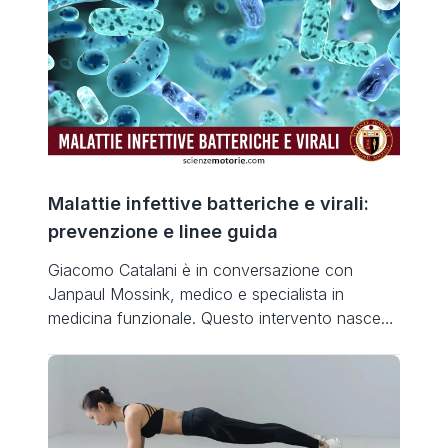
psicologiche alte e costanti, ciò che fa la
differenza in campo è spesso la capacità di
gestire adeguatamente i momenti di tensione e
difficoltà. […]
Malattie infettive batteriche e virali:
prevenzione e linee guida
Giacomo Catalani è in conversazione con
Janpaul Mossink, medico e specialista in
medicina funzionale. Questo intervento nasce
dalla volontà di trasferire un importante
messaggio relativo alla prevenzione e alle linee
guida collegate all’attività fisica. Con le parole di
un medico e ricercatore che ha recentemente
pubblicato una ricerca relativa all’integrazione