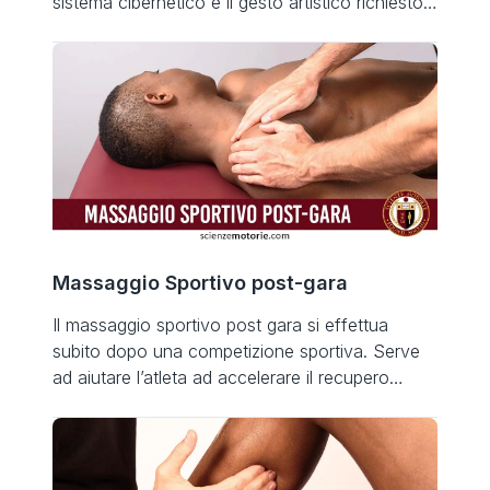
sistema cibernetico e il gesto artistico richiesto.
Già Aristotele studiava la posizione delle parti
del corpo in rapporto tra loro e ricercava la
postura corporea. Il significato della parola
stessa è cambiato nel tempo e muta tutt’oggi in
base al contesto […]
Massaggio Sportivo post-gara
Il massaggio sportivo post gara si effettua
subito dopo una competizione sportiva. Serve
ad aiutare l’atleta ad accelerare il recupero
muscolare, favorendo e velocizzando
l’eliminazione dell’acido lattico. Eventuali effetti
negativi dell’attività fisica Affaticamento
Catabolismo muscolare e D.O.M.S. Crampi