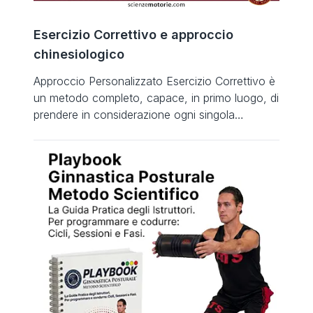
Esercizio Correttivo e approccio
chinesiologico
Approccio Personalizzato Esercizio Correttivo è
un metodo completo, capace, in primo luogo, di
prendere in considerazione ogni singola
caratteristica dell’individuo e, solo in seguito,
applicare su di esso un tipo di training mirato al
raggiungimento dell’obiettivo preposto.
Fondamenti Teorici “Processo sistematico
d’identificazione dei disequilibri e dei disordini
neuro-muscolo-scheletrici, per lo sviluppo di un
piano d’azione […]