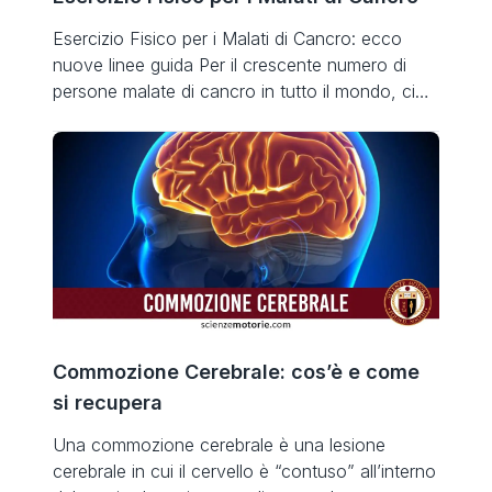
Esercizio Fisico per i Malati di Cancro: ecco
nuove linee guida Per il crescente numero di
persone malate di cancro in tutto il mondo, ci
sono prove crescenti che l’esercizio fisico è una
parte importante del recupero. Ma quanto e che
tipo di Esercizio Fisico è necessario? Una
recente ricerca, condotta da un gruppo
internazionale […]
Commozione Cerebrale: cos’è e come
si recupera
Una commozione cerebrale è una lesione
cerebrale in cui il cervello è “contuso” all’interno