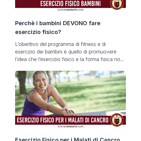
Perchè i bambini DEVONO fare
esercizio fisico?
L’obiettivo del programma di fitness e di
esercizio dei bambini è quello di promuovere
l’idea che l’esercizio fisico e la forma fisica non
siano solo divertenti ma importanti per la loro
salute e benessere. Nonché per instillare un
amore permanente per l’attività fisica. La ricerca
ha dimostrato che i bambini e i giovani che
incorporano […]
Esercizio Fisico per i Malati di Cancro