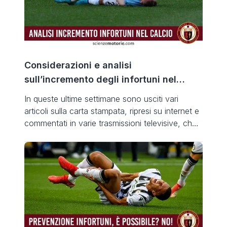
Considerazioni e analisi
sull’incremento degli infortuni nel
calcio
In queste ultime settimane sono usciti vari
articoli sulla carta stampata, ripresi su internet e
commentati in varie trasmissioni televisive, che
evidenziano un aumento esponenziale di
infortuni nel calcio professionistico in questo
inizio di stagione, in particolare nel massimo
campionato italiano. Il dibattito su questa
presunta evidenza è stata accompagnata a
critiche, in alcuni casi […]