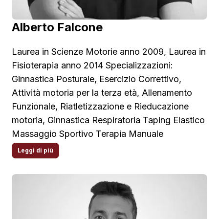
Alberto Falcone
Laurea in Scienze Motorie anno 2009, Laurea in
Fisioterapia anno 2014 Specializzazioni:
Ginnastica Posturale, Esercizio Correttivo,
Attività motoria per la terza età, Allenamento
Funzionale, Riatletizzazione e Rieducazione
motoria, Ginnastica Respiratoria Taping Elastico
Massaggio Sportivo Terapia Manuale
Rieducazione Posturale Mio-Fasciale Sport
Leggi di più
Praticati: Nuoto, Calcio, Allenamento
Funzionale. Esperienze Lavorative: Istruttore
Personal trainer in centri sportivi e fitness
Istruttore di Ginnastica Posturale di gruppo e
individuale Istruttore di Fitness musicale e