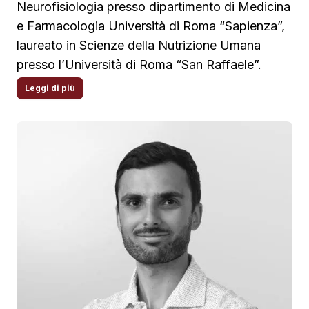
Neurofisiologia presso dipartimento di Medicina
e Farmacologia Università di Roma “Sapienza”,
laureato in Scienze della Nutrizione Umana
presso l’Università di Roma “San Raffaele”.
Cultore della materia in Fisiologia Umana e
Leggi di più
dell’Esercizio Fisico presso l’Università degli
studi