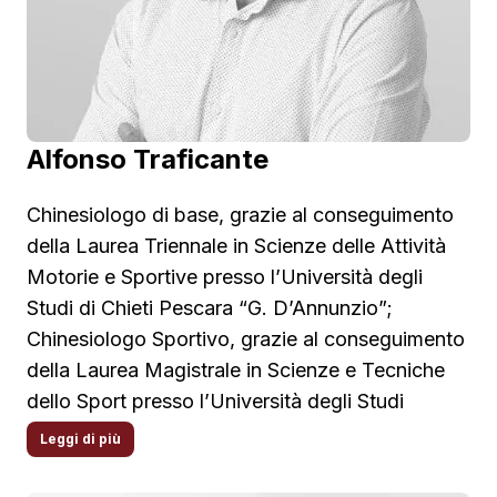
Alfonso Traficante
Chinesiologo di base, grazie al conseguimento
della Laurea Triennale in Scienze delle Attività
Motorie e Sportive presso l’Università degli
Studi di Chieti Pescara “G. D’Annunzio”;
Chinesiologo Sportivo, grazie al conseguimento
della Laurea Magistrale in Scienze e Tecniche
dello Sport presso l’Università degli Studi
dell’Aquila; Master 1° Livello in Posturologia
Leggi di più
presso l’Università Telematica Pegaso;
Proprietario del “Centro Chinesiologico