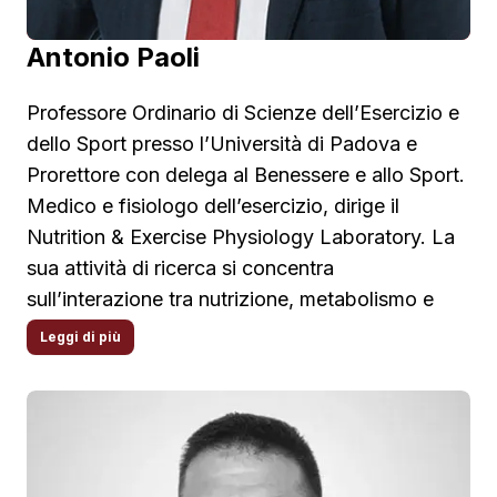
Antonio Paoli
Professore Ordinario di Scienze dell’Esercizio e
dello Sport presso l’Università di Padova e
Prorettore con delega al Benessere e allo Sport.
Medico e fisiologo dell’esercizio, dirige il
Nutrition & Exercise Physiology Laboratory. La
sua attività di ricerca si concentra
sull’interazione tra nutrizione, metabolismo e
attività fisica, con particolare interesse per le
Leggi di più
diete chetogeniche, il metabolismo del muscolo
scheletrico e gli effetti dell’esercizio fisico sulla
salute. È autore di oltre 200 pubblicazioni
scientifiche internazionali e fa parte del 2% dei
ricercatori più citati al mondo.