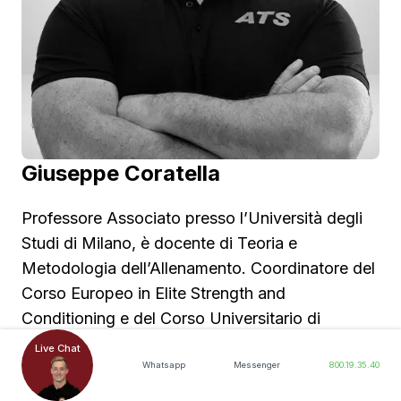
Giuseppe Coratella
Professore Associato presso l’Università degli
Studi di Milano, è docente di Teoria e
Metodologia dell’Allenamento. Coordinatore del
Corso Europeo in Elite Strength and
Conditioning e del Corso Universitario di
Perfezionamento in Allenamento della Forza per
Live Chat
la Prevenzione degli Infortuni ed il Ritorno allo
Whatsapp
Messenger
800.19.35.40
Sport, risiede nel Collegio dei Docenti della
Leggi di più