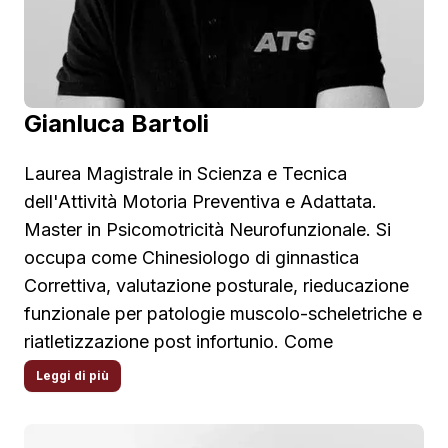
all’anno tra workshop, conferenze, seminari e
summit, incontrando migliaia di persone. I suoi
interventi sono richiesti dalle maggiori Istituzioni,
federazioni e società. Fondatore di Scienze
Gianluca Bartoli
Motorie.com, Istituto ATS, SportScience.com, il
Dipartimento NeuroPeople® e la casa editrice
Laurea Magistrale in Scienza e Tecnica
Giacomo Catalani Editore.
dell'Attività Motoria Preventiva e Adattata.
Master in Psicomotricità Neurofunzionale. Si
occupa come Chinesiologo di ginnastica
Correttiva, valutazione posturale, rieducazione
funzionale per patologie muscolo-scheletriche e
riatletizzazione post infortunio. Come
Psicomotricista si occupa di Attività Motoria
Leggi di più
Adattata per bambini con Disturbo dello Spettro
Autistico e Deficit dello Sviluppo Motorio,