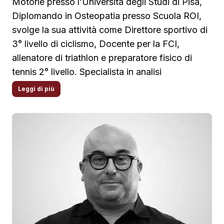
Motorie presso l’Università degli Studi di Pisa,
Diplomando in Osteopatia presso Scuola ROI,
svolge la sua attività come Direttore sportivo di
3° livello di ciclismo, Docente per la FCI,
allenatore di triathlon e preparatore fisico di
tennis 2° livello. Specialista in analisi
biomeccanica del ciclismo, programmazione e
Leggi di più
monitoraggio dell’allenamento per gli sport di
endurance, collabora con atleti world tour nel
mondo ciclistico. Libero professionista nel
settore delle Scienze Motorie e dell’Osteopatia,
è specialista in Esercizio Correttivo® e collabora
con ATS come trainer.