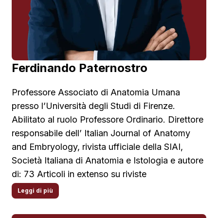
Ferdinando Paternostro
Professore Associato di Anatomia Umana
presso l’Università degli Studi di Firenze.
Abilitato al ruolo Professore Ordinario. Direttore
responsabile dell’ Italian Journal of Anatomy
and Embryology, rivista ufficiale della SIAI,
Società Italiana di Anatomia e Istologia e autore
di: 73 Articoli in extenso su riviste
internazonali, 71 Atti di Congresso, 25 Libri o
Leggi di più
contributi in Volumi, 9 Curatele e Traduzioni.
Oltre 8000 ore di attività didattica in Sala