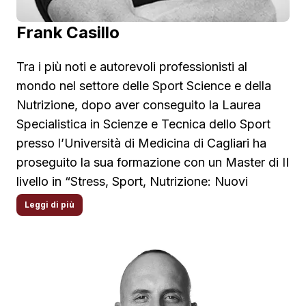
lo porta ad approfondire costantemente le
Frank Casillo
tecniche complementari, attraverso viaggi
studio in Cina. In ATS è Docente per
Tra i più noti e autorevoli professionisti al
Coppettazione® e Moxibustione®.
mondo nel settore delle Sport Science e della
Nutrizione, dopo aver conseguito la Laurea
Specialistica in Scienze e Tecnica dello Sport
presso l’Università di Medicina di Cagliari ha
proseguito la sua formazione con un Master di II
livello in “Stress, Sport, Nutrizione: Nuovi
approcci diagnostici e terapeutici per Wellness,
Leggi di più
Fitness, Prevenzione e Riabilitazione” presso la
Facoltà di Farmacia e Medicina, “La Sapienza”
di Roma e continuando a formarsi nel campo
della Neuroimmunomodulazione, Nutrizione
Clinica, Riabilitazione fisico-motoria e