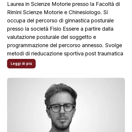
Laurea in Scienze Motorie presso la Facoltà di
Rimini Scienze Motorie e Chinesiologo. Si
occupa del percorso di ginnastica posturale
presso la società Fisio Essere a partire dalla
valutazione posturale del soggetto e
programmazione del percorso annesso. Svolge
metodi di rieducazione sportiva post traumatica
di cui la parte specifica di riatletizzazione.
Leggi di più