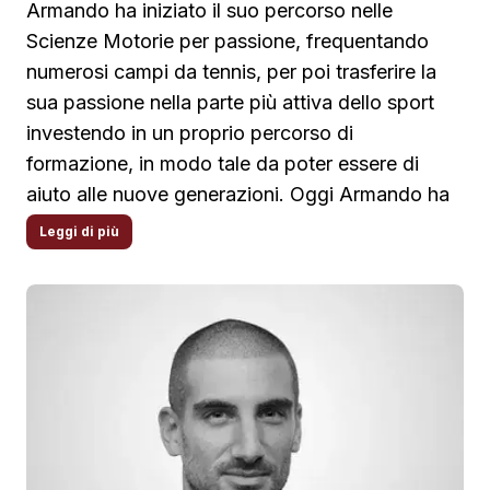
Armando ha iniziato il suo percorso nelle
Scienze Motorie per passione, frequentando
numerosi campi da tennis, per poi trasferire la
sua passione nella parte più attiva dello sport
investendo in un proprio percorso di
formazione, in modo tale da poter essere di
aiuto alle nuove generazioni. Oggi Armando ha
pubblicato libri di grande successo, come
Leggi di più
“Metodo Griglia Innovazione nell’Educazione
Fisica” per cui presenta con ATS anche il corso
di formazione.