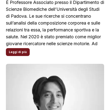
È Professore Associato presso il Dipartimento di
Scienze Biomediche dell’Università degli Studi
di Padova. Le sue ricerche si concentrano
sull’analisi della composizione corporea e sulle
relazioni tra essa, la performance sportiva e la
salute. Nel 2020 è stato premiato come miglior
giovane ricercatore nelle scienze motorie. Ad
oggi, la sua attività scientifica comprende oltre
Leggi di più
100 pubblicazioni su riviste internazionali
indicizzate. Nel 2024 l’Ateneo di Padova gli ha
conferito un riconoscimento per l’eccellenza
nella didattica. Trainer e Autore ATS, ha
pubblicato video corsi e curato i libri scientifici
sulla Valutazione Antropometrica,
l'Antropometria e la Composizione Corporea.