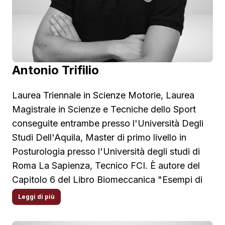
del Comitato di Ricerca dedicato al
Sollevamento Pesi Olimpico (NSCA
Weightlifting SIG). Ha pubblicato articoli per
alcune delle più prestigiose riviste scientifiche,
tra cui il Journal of Strength and Conditioning e
Antonio Trifilio
l’European Journal of Physical Education and
Sport Science. Da anni collabora con il Settore
Laurea Triennale in Scienze Motorie, Laurea
Tecnico Nazionale di Sollevamento Pesi
Magistrale in Scienze e Tecniche dello Sport
Olimpico USA Weightlifting e l’atletica leggera
conseguite entrambe presso l'Università Degli
USA Track and Field. Si occupa di formazione e
Studi Dell'Aquila, Master di primo livello in
sviluppo come Docente presso la National
Posturologia presso l'Università degli studi di
Strength and Conditioning Association (NSCA).
Roma La Sapienza, Tecnico FCI. È autore del
Capitolo 6 del Libro Biomeccanica "Esempi di
video analisi della posizione in sella". Fondatore
Leggi di più
del centro Sport Science nel quale si occupa di
valutazione funzionale, biomeccanica e