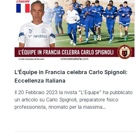
tecnici, preparatori e atleti di osservare ciò che un
tempo veniva intuito […]
L’Équipe in Francia celebra Carlo Spignoli:
Eccellenza Italiana
Il 20 Febbraio 2023 la rivista “L’Equipe” ha pubblicato
un articolo su Carlo Spignoli, preparatore fisico
professionista, rinomato per la massima
professionalità nel settore del calcio. Onore e merito a
Carlo Spignoli. Carlo Spignoli è oggi in forze presso
l’Olympique de Marseille, che al momento sta
disputando un campionato da record al vertice della