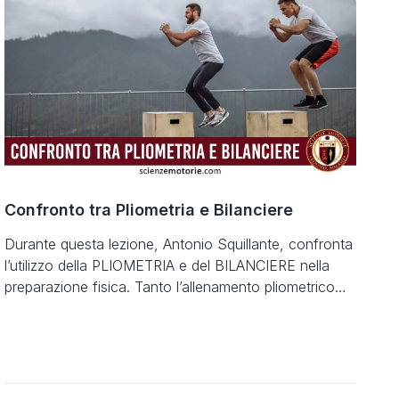
definito e la maggior parte erano […]
Confronto tra Pliometria e Bilanciere
Durante questa lezione, Antonio Squillante, confronta
l’utilizzo della PLIOMETRIA e del BILANCIERE nella
preparazione fisica. Tanto l’allenamento pliometrico
quanto le alzate di potenza vengono normalmente
utilizzate nell’allenamento della forza esplosiva.
Sebbene ci siano delle similitudini importanti sotto il
profilo cinematico tra esercizi di salto e la tirata
olimpica nello strappo e nella girata. Dal punto […]