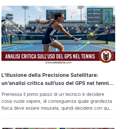
L’illusione della Precisione Satellitare:
un’analisi critica sull’uso del GPS nel tennis,
nell’atletica e negli sport in generale
Premessa Il primo passo di un tecnico è decidere
cosa vuole sapere, di conseguenza quale grandezza
fisica deve essere misurata, quindi decidere con quale
mezzo deve essere fatta la misurazione, come
trattare il dato, rifletterci su e trarre delle conclusioni
sull’uso da fare di quel dato. Nel nostro caso