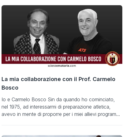
La mia collaborazione con il Prof. Carmelo
Bosco
Io e Carmelo Bosco Sin da quando ho cominciato,
nel 1975, ad interessarmi di preparazione atletica,
avevo in mente di proporre per i miei allievi programmi
di allenamento personalizzato che fossero organizzati
grazie ad una elaborazione computerizzata. Erano i
tempi in cui i preparatori non avevano un ruolo ben