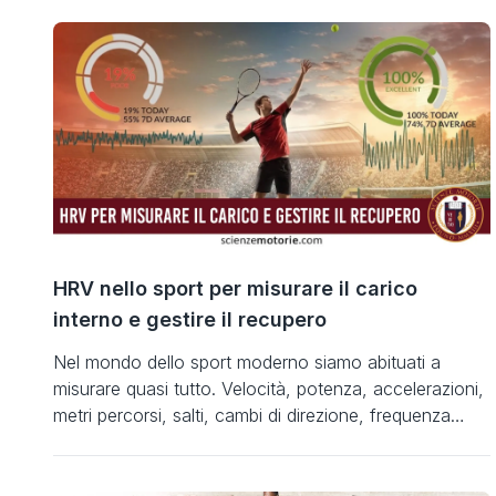
HRV nello sport per misurare il carico
interno e gestire il recupero
Nel mondo dello sport moderno siamo abituati a
misurare quasi tutto. Velocità, potenza, accelerazioni,
metri percorsi, salti, cambi di direzione, frequenza
cardiaca, lattato, percezione dello sforzo, qualità del
sonno, carico neuromuscolare. La tecnologia ha reso
l’allenamento sempre più preciso e ha permesso a