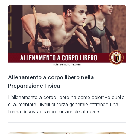
Allenamento a corpo libero nella
Preparazione Fisica
L’allenamento a corpo libero ha come obiettivo quello
di aumentare i livelli di forza generale offrendo una
forma di sovraccarico funzionale attraverso
l’esecuzione di schemi motori di base a catena
cinetica aperta e chiusa. Il corpo libero permette di
aumentare i livelli di forza massima relativa,