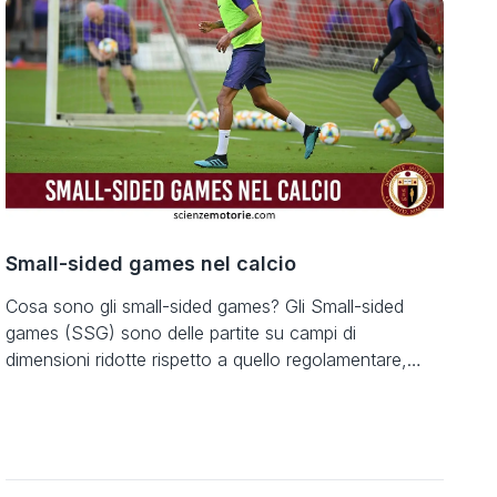
bisognerebbe partire da cosa si vuole […]
Small-sided games nel calcio
Cosa sono gli small-sided games? Gli Small-sided
games (SSG) sono delle partite su campi di
dimensioni ridotte rispetto a quello regolamentare,
con un numero ridotto di giocatori e spesso
utilizzando alcune specifiche regole di gioco [1].
Questa tipologia di allenamento, permette di allenare
nella stessa esercitazione gli aspetti tecnici, tattici e
fisici del calciatore, con […]