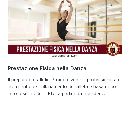
ottimizzare la composizione corporea, migliorare la
postura e stabilire […]
Prestazione Fisica nella Danza
Il preparatore atletico/fisico diventa il professionista di
riferimento per l’allenamento dell’atleta e basa il suo
lavoro sul modello EBT a partire dalle evidenze
scientifiche. Il danzatore è uno sportivo? Il danzatore
è un atleta? Chi si occupa della preparazione atletica
dei danzatori e come è stata gestita la preparazione
atletica nella storia della danza? Modello […]