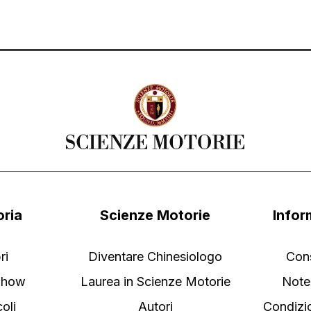
oria
Scienze Motorie
Infor
ri
Diventare Chinesiologo
Con
Show
Laurea in Scienze Motorie
Note
coli
Autori
Condizi