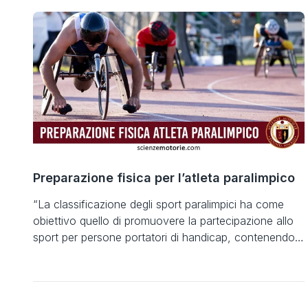
classifica, […]
Preparazione fisica per l’atleta paralimpico
“La classificazione degli sport paralimpici ha come
obiettivo quello di promuovere la partecipazione allo
sport per persone portatori di handicap, contenendo i
limiti di una disabilità che può essere fisica, visiva e
mentale” Tweedy & Vanlandewijck (2011) International
Olympic Committee International Paralympic
Committee Alessandro Zanardi Nel 2018 Alessandro