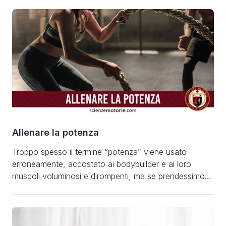
L’allenamento pliometrico perciò entra di diritto nel
mondo della potenza, la quale come abbiamo già
precedentemente visto è il prodotto di forza per
velocità; e così anche la pliometria risponde a […]
Allenare la potenza
Troppo spesso il termine “potenza” viene usato
erroneamente, accostato ai bodybuilder e ai loro
muscoli voluminosi e dirompenti, ma se prendessimo
qualsiasi libro di Fisica della scuola superiore e
andassimo al capitolo sulla “Potenza”, presto ci
renderemmo conto di come in realtà sia un’equazione.
Potenza= forza x velocità Una delle parole più usate