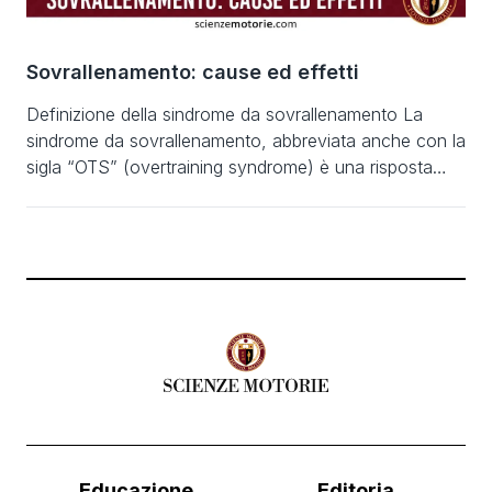
Sovrallenamento: cause ed effetti
Definizione della sindrome da sovrallenamento La
sindrome da sovrallenamento, abbreviata anche con la
sigla “OTS” (overtraining syndrome) è una risposta
“maladattativa” dell’organismo a sforzi fisici intensi e
troppo ravvicinati che non permettono un adeguato
recupero energetico e neurobiologico. Questo stato si
manifesta con alterazioni a carico di multipli sistemi ed
apparati (neurologico, endocrinologico, immunologico,
etc.) […]
Educazione
Editoria