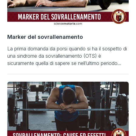
Marker del sovrallenamento
La prima domanda da porsi quando si ha il sospetto di
una sindrome da sovrallenamento (OTS) è
sicuramente quella di sapere se nell’ultimo periodo
l’atleta è stato sottoposto o meno ad allenamenti di
volume e/o intensità superiori ai suoi standard o se si
sono presentati nella sua vita altri fattori stressanti
come disturbi del sonno, […]