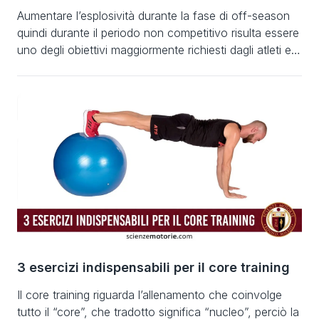
Aumentare l’esplosività durante la fase di off-season
quindi durante il periodo non competitivo risulta essere
uno degli obiettivi maggiormente richiesti dagli atleti e
perciò anche i preparatori cercano di programmare il
lavoro in funzione di quelle che saranno le richieste
fisiche di un determinato sport. Rendere un atleta
esplosivo significa non solo portare l’atleta ad […]
3 esercizi indispensabili per il core training
Il core training riguarda l’allenamento che coinvolge
tutto il “core”, che tradotto significa “nucleo”, perciò la