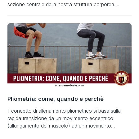
sezione centrale della nostra struttura corporea.
Parlare di addominali quando si cita il core risulta
essere molto riduttivo se non errato poiché i muscoli
del core sono sì il retto addominale, ma a partire dal
piano frontale anteriore sono […]
Pliometria: come, quando e perchè
Il concetto di allenamento pliometrico si basa sulla
rapida transizione da un movimento eccentrico
(allungamento del muscolo) ad un movimento
concentrico (accorciamento del muscolo).