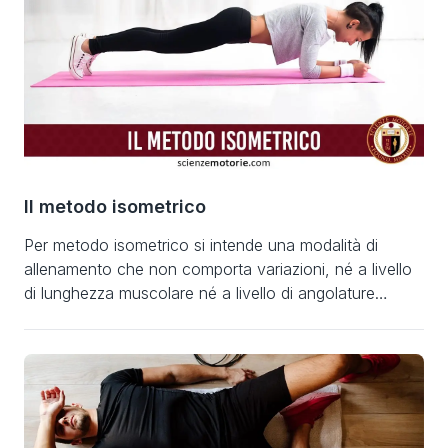
nell’ambito del […]
Il metodo isometrico
Per metodo isometrico si intende una modalità di
allenamento che non comporta variazioni, né a livello
di lunghezza muscolare né a livello di angolature
articolari. L’esercizio isometrico rappresenta una delle
tipologie di allenamento utilizzate in palestra, in
contrapposizione all’esercizio isotonico, che risulta
invece maggiormente sfruttato dagli atleti sportivi
agonistici e non agonistici e dagli amanti […]