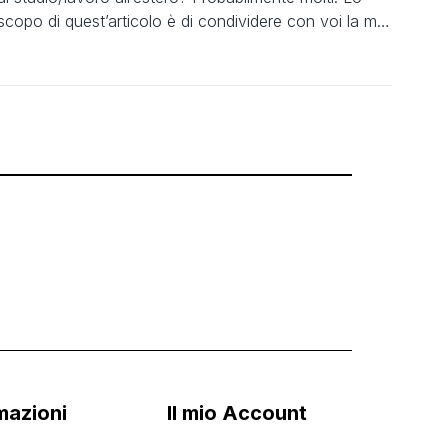
scopo di quest’articolo è di condividere con voi la mia
esperienza maturata nel mondo delle scienze motorie,
con l’auspicio che possa essere uno stimolo e una
spinta a investire in voi stessi e nelle vostre capacità.
Il mio percorso inizia […]
mazioni
Il mio Account