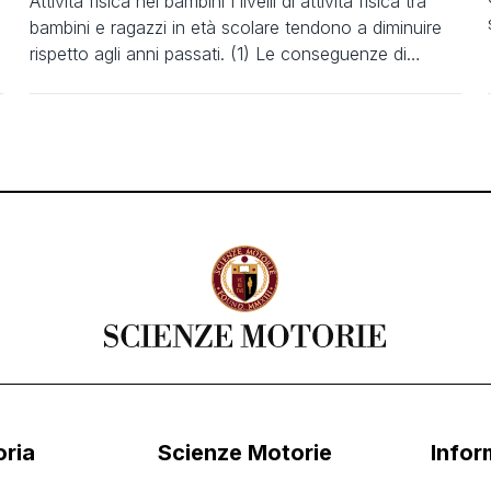
Attività fisica nei bambini I livelli di attività fisica tra
bambini e ragazzi in età scolare tendono a diminuire
rispetto agli anni passati. (1) Le conseguenze di
questo progressivo declino aumentano il rischio di
contrarre malattie legate ad uno scorretto stile di vita.
(2,3) L’attività fisica, infatti, rappresenta una
componente necessaria in tutti i soggetti, […]
oria
Scienze Motorie
Infor