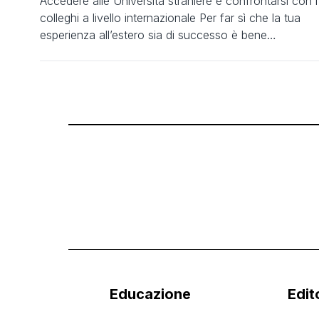
Accedere alle Università straniere e confrontarsi con i
colleghi a livello internazionale Per far sì che la tua
esperienza all’estero sia di successo è bene
prepararsi in anticipo e organizzare il tutto per fasi! Ti
passo una serie di suggerimenti utili, pratici e tecnici
che spero possano essere un punto di partenza per il
tuo […]
Educazione
Edit