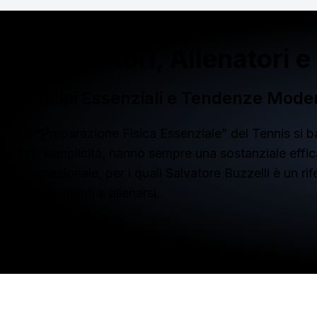
Preparatori, Allenatori e
Principi Essenziali e Tendenze Mode
La “Preparazione Fisica Essenziale” del Tennis si bas
loro semplicità, hanno sempre una sostanziale efficac
internazionale, per i quali Salvatore Buzzelli è un 
miglioramenti e allenarsi.