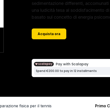
sedimentazione differenti, accomunati da
una ludicità tesa al soddisfacimento di o
basato sul concetto di energia psicomo
Acquista ora
29,90
€
razione fisica per il tennis
Primo C