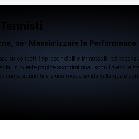
 Tennisti
rne, per Massimizzare la Performance 
a su concetti imprescindibili e immutabili, ed essenzial
ia. In queste pagine scoprirai quali sono i mezzi e meto
riferimento attendibile e una roccia solida sulla quale 