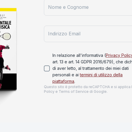
Nome e Cognome
Indirizzo Email
In relazione all'informativa (
Privacy Polic
art. 13 e art. 14 GDPR 2016/679), che dic
di aver letto, al trattamento dei miei dati
personali e ai
termini di utilizzo della
piattaforma
.
Questo sito è protetto da reCAPTCHA e si applica
Policy
e
Terms of Service
di Google.