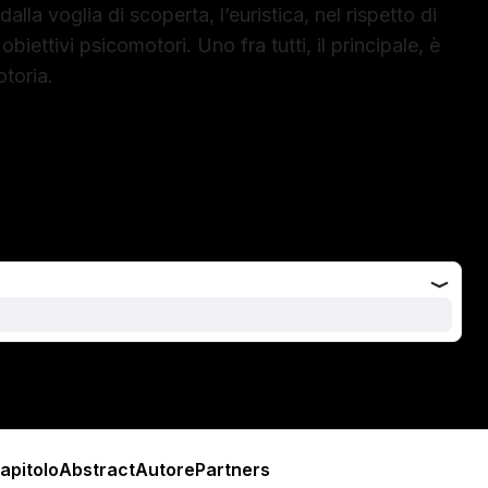
lla voglia di scoperta, l’euristica, nel rispetto di
biettivi psicomotori. Uno fra tutti, il principale, è
toria.
apitolo
Abstract
Autore
Partners