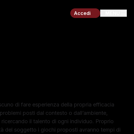
Accedi
MENU
di Preparazione
nnis
iascuno di fare esperienza della propria efficacia
 problemi posti dal contesto o dall’ambiente,
 ricercando il talento di ogni individuo. Proprio
ità del soggetto i giochi proposti avranno tempi di