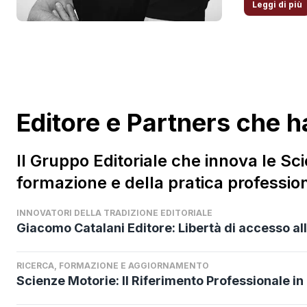
Medicina e 
Leggi di più
Motorie e s
“Coach Inte
ricercatore
Professor C
attentiva.
Editore e Partners che h
assolutame
metodologic
gruppo) e a
Il Gruppo Editoriale che innova le Sci
Sigma Test.
formazione e della pratica professiona
alteti pro
ATP), Davi
INNOVATORI DELLA TRADIZIONE EDITORIALE
Giacomo Catalani Editore: Libertà di accesso al
RICERCA, FORMAZIONE E AGGIORNAMENTO
Scienze Motorie: Il Riferimento Professionale in 