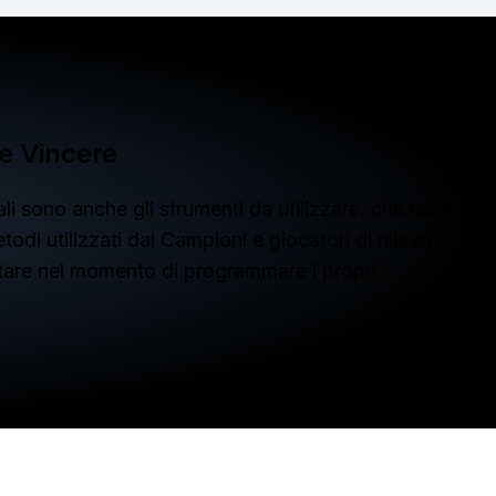
e Vincere
i sono anche gli strumenti da utilizzare, che nella
di utilizzati dai Campioni e giocatori di rilievo
contare nel momento di programmare i propri