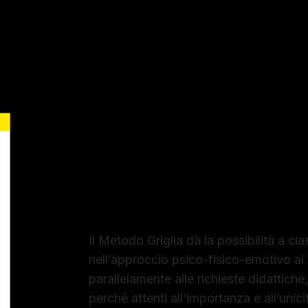
Libro Manuale 
Fisica per il Te
Il Metodo Griglia dà la possibilità a c
nell’approccio psico-fisico-emotivo ai
parallelamente alle richieste didattiche,
perché attenti all’importanza e all’unic