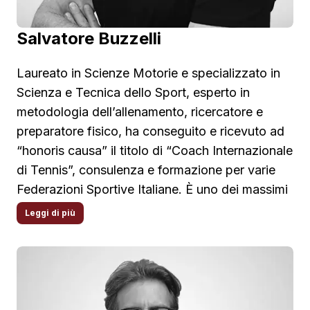
Salvatore Buzzelli
Laureato in Scienze Motorie e specializzato in
Scienza e Tecnica dello Sport, esperto in
metodologia dell’allenamento, ricercatore e
preparatore fisico, ha conseguito e ricevuto ad
“honoris causa” il titolo di “Coach Internazionale
di Tennis”, consulenza e formazione per varie
Federazioni Sportive Italiane. È uno dei massimi
esperti nella metodologia dell’allenamento,
Leggi di più
ricercatore e preparatore fisico, ha inoltre
inventato, elaborato e costruito gli strumenti che
hanno cambiato il modo di lavorare dei
professionisti dello sport. La carriera di
Salvatore è caratterizzata da una innata e