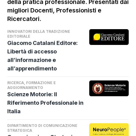
della pratica professionale. Presentati dai
Scala (ex 117 ATP) e Tathiana Garbin (ex 22
migliori Docenti, Professionisti e
WTA).
Ricercatori.
INNOVATORI DELLA TRADIZIONE
EDITORIALE
Giacomo Catalani Editore:
Libertà di accesso
all’informazione e
all’apprendimento
RICERCA, FORMAZIONE E
AGGIORNAMENTO
Scienze Motorie: Il
Riferimento Professionale in
Italia
DIPARTIMENTO DI COMUNICAZIONE
STRATEGICA