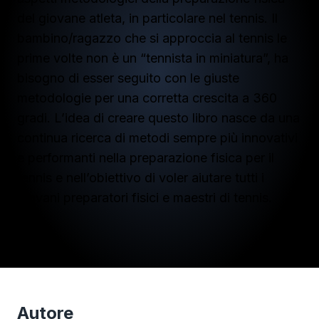
del giovane atleta, in particolare nel tennis. Il
bambino/ragazzo che si approccia al tennis le
prime volte non è un “tennista in miniatura”, ha
bisogno di esser seguito con le giuste
metodologie per una corretta crescita a 360
gradi. L’idea di creare questo libro nasce da una
continua ricerca di metodi sempre più innovativi
e performanti nella preparazione fisica per il
tennis e nell’obiettivo di voler aiutare tutti i
giovani preparatori fisici e maestri di tennis.
Autore