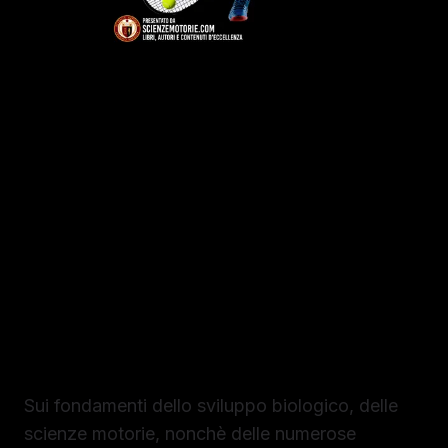
Libro Manuale di
Preparazione
Fisica del giovane
tennista
Sui fondamenti dello sviluppo biologico, delle
scienze motorie, nonchè delle numerose