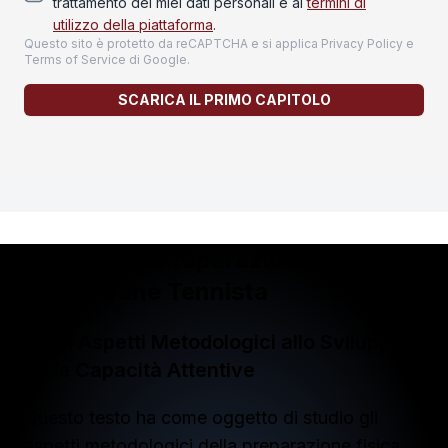
trattamento dei miei dati personali e ai
termini di
utilizzo della piattaforma
.
Questo sito è protetto da reCAPTCHA e si applica
Privacy Policy
e
Terms of Service
di Google.
SCARICA IL PRIMO CAPITOLO
Manuale di Preparazione Fisica
del Giovane Tennista
Dagli Aspetti Metodologici allo Sviluppo
delle Capacità Attentive
Questo testo ha come oggetto di studio gli
aspetti metodologici della preparazione fisica