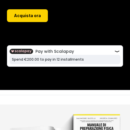
tennis e nell’obiettivo di voler aiutare tutti i
giovani preparatori fisici e maestri di tennis.
Acquista ora
29,90
€