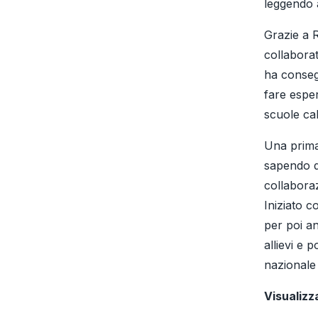
leggendo a
Grazie a 
collaborat
ha consegu
fare esper
scuole cal
Una prima 
sapendo d
collaboraz
Iniziato c
per poi a
allievi e 
nazionale 
Visualizz