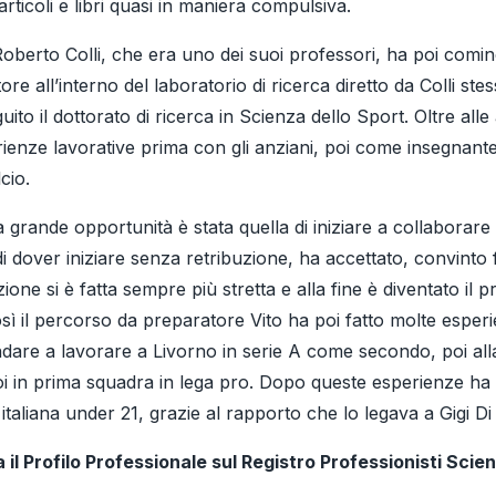
rticoli e libri quasi in maniera compulsiva.
Roberto Colli, che era uno dei suoi professori, ha poi comi
ore all’interno del laboratorio di ricerca diretto da Colli stes
ito il dottorato di ricerca in Scienza dello Sport. Oltre alle 
ienze lavorative prima con gli anziani, poi come insegnante 
cio.
grande opportunità è stata quella di iniziare a collaborare c
i dover iniziare senza retribuzione, ha accettato, convinto
ione si è fatta sempre più stretta e alla fine è diventato il pr
osì il percorso da preparatore Vito ha poi fatto molte esper
ndare a lavorare a Livorno in serie A come secondo, poi all
poi in prima squadra in lega pro. Dopo queste esperienze ha 
italiana under 21, grazie al rapporto che lo legava a Gigi Di 
a il Profilo Professionale sul Registro Professionisti Sci