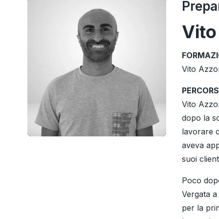
Prepa
Vit
FORMAZI
Vito Azzo
PERCORS
Vito Azzon
dopo la sc
lavorare c
aveva appr
suoi client
Poco dopo 
Vergata a 
per la pr