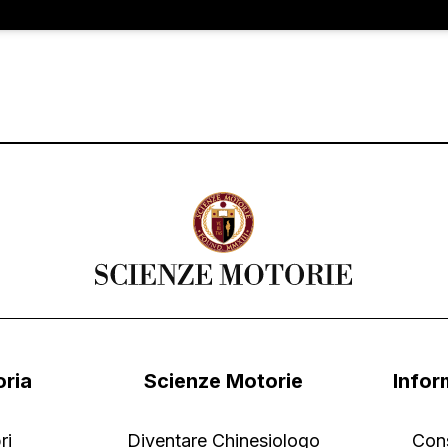
oria
Scienze Motorie
Infor
ri
Diventare Chinesiologo
Con